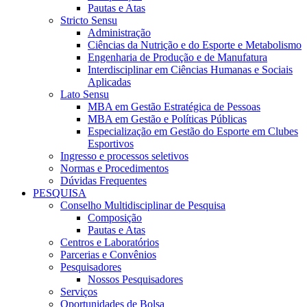
Pautas e Atas
Stricto Sensu
Administração
Ciências da Nutrição e do Esporte e Metabolismo
Engenharia de Produção e de Manufatura
Interdisciplinar em Ciências Humanas e Sociais
Aplicadas
Lato Sensu
MBA em Gestão Estratégica de Pessoas
MBA em Gestão e Políticas Públicas
Especialização em Gestão do Esporte em Clubes
Esportivos
Ingresso e processos seletivos
Normas e Procedimentos
Dúvidas Frequentes
PESQUISA
Conselho Multidisciplinar de Pesquisa
Composição
Pautas e Atas
Centros e Laboratórios
Parcerias e Convênios
Pesquisadores
Nossos Pesquisadores
Serviços
Oportunidades de Bolsa