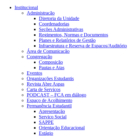
Conteúdo principal
Menu principal
Rodapé
Institucional
Administração
Diretoria da Unidade
Coordenadorias
Seções Administrativas
Regimentos, Normas e Documentos
Planes e Relatórios de Gestão
Infraestrutura e Reserva de Espaços/Auditório
Área de Comunicação
Congregação
Composição
Pautas e Atas
Eventos
Organizações Estudantis
Revista Abre Aspas
Carta de Serviços
PODCAST – FCA em diálogo
Espaço de Acolhimento
Permanência Estudantil
Apresentação
Serviço Social
SAPPE
Orientação Educacional
Estágio