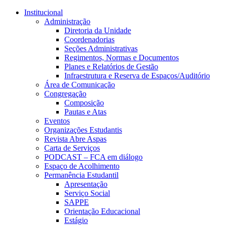
Conteúdo principal
Menu principal
Rodapé
Institucional
Administração
Diretoria da Unidade
Coordenadorias
Seções Administrativas
Regimentos, Normas e Documentos
Planes e Relatórios de Gestão
Infraestrutura e Reserva de Espaços/Auditório
Área de Comunicação
Congregação
Composição
Pautas e Atas
Eventos
Organizações Estudantis
Revista Abre Aspas
Carta de Serviços
PODCAST – FCA em diálogo
Espaço de Acolhimento
Permanência Estudantil
Apresentação
Serviço Social
SAPPE
Orientação Educacional
Estágio