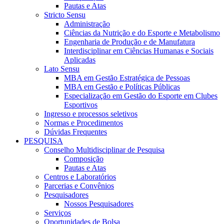
Pautas e Atas
Stricto Sensu
Administração
Ciências da Nutrição e do Esporte e Metabolismo
Engenharia de Produção e de Manufatura
Interdisciplinar em Ciências Humanas e Sociais
Aplicadas
Lato Sensu
MBA em Gestão Estratégica de Pessoas
MBA em Gestão e Políticas Públicas
Especialização em Gestão do Esporte em Clubes
Esportivos
Ingresso e processos seletivos
Normas e Procedimentos
Dúvidas Frequentes
PESQUISA
Conselho Multidisciplinar de Pesquisa
Composição
Pautas e Atas
Centros e Laboratórios
Parcerias e Convênios
Pesquisadores
Nossos Pesquisadores
Serviços
Oportunidades de Bolsa